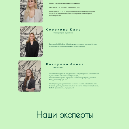
Head of community, менеджер по развитию
Бакалавриат NORSWOOD University (США)
Магистратура - USD College of Dublin, подготовка и проведение
обучающих и деловых мероприятий в режиме онлайн, офлайн,
комбинированно
Сорокина Кира
Стажер отдела маркетинга
Бакалавр Griffit College of Dublin, диджитал маркетинг, разработка и
визуализация имиджевых продуктов, анализ рынка
Кокорева Алиса
Head of SMM
Санкт-Петербургский Государственный университет - Высшая школа
журналистики и массовых коммуникаций,
Российская академия народного хозяйства при Президенте РФ -
Юридический факультет
Опыт проведения performance-маркетинг кампаний в 18 отраслях
бизнеса, действующий консультант по контент-маркетингу банков,
EdTech-проектов и LLM-редакций.
Наши эксперты