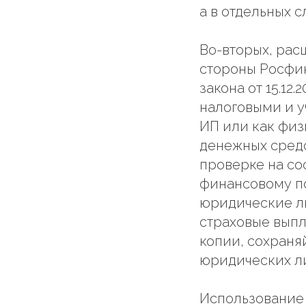
а в отдельных с
Во-вторых, рас
стороны Росфин
закона от 15.12
налоговыми и у
ИП или как физ
денежных средс
проверке на со
финансовому по
юридические ли
страховые выпл
копии, сохраня
юридических ли
Использование