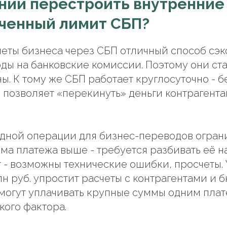
нии перестроить внутренние
иченный лимит СБП?
четы бизнеса через СБП отличный способ сэ
оды на банковские комиссии. Поэтому они ст
ы. К тому же СБП работает круглосуточно - б
о позволяет «перекинуть» деньги контрагент
дной операции для бизнес-переводов огранич
мма платежа выше - требуется разбивать её н
ит - возможны технические ошибки, просчеты.
лн руб. упростит расчеты с контрагентами и 
могут уплачивать крупные суммы одним пла
кого фактора.