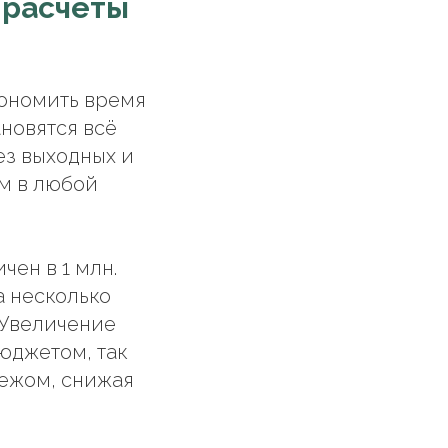
 расчеты
кономить время
ановятся всё
ез выходных и
ам в любой
ен в 1 млн.
а несколько
 Увеличение
бюджетом, так
тежом, снижая