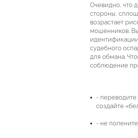
Очевидно, что 
стороны, сплош
возрастает рис
мошенников. В
идентификации 
судебного оспа
для обмана. Чт
соблюдение пр
- переводите
создайте «бе
- не поленит