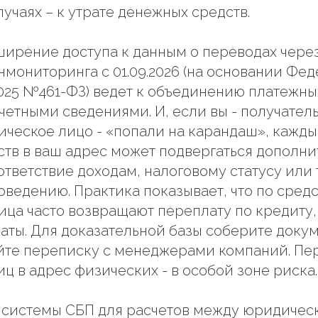
лучаях – к утрате денежных средств.
ширение доступа к данным о переводах чере
мониторинга с 01.09.2026 (на основании Фе
.2025 №461-ФЗ) ведет к объединению платежны
четными сведениями. И, если вы - получатель
ическое лицо - «попали на карандаш», кажд
тв в ваш адрес может подвергаться дополн
ответствие доходам, налоговому статусу или
ведению. Практика показывает, что по сред
ца часто возвращают переплату по кредиту
аты. Для доказательной базы соберите доку
йте переписку с менеджерами компаний. Пе
ц в адрес физических - в особой зоне риска.
 системы СБП для расчетов между юридичес