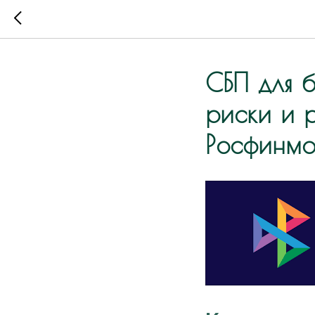
СБП для б
риски и 
Росфинмо