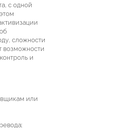
а, с одной
 этом
 активизации
об
оду, сложности
ет возможности
 контроль и
авщикам или
ревода;