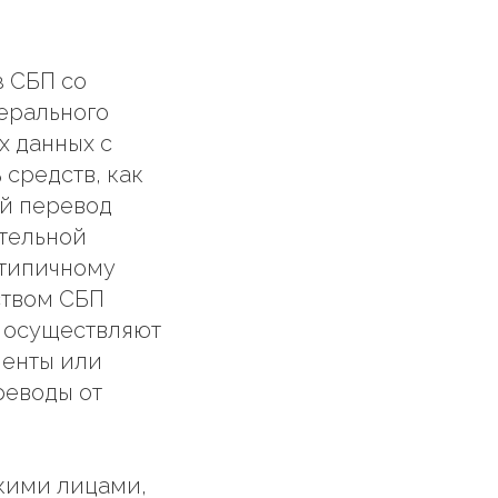
з СБП со
дерального
х данных с
 средств, как
ый перевод
ительной
 типичному
ством СБП
, осуществляют
менты или
реводы от
кими лицами,