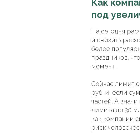
Как компа
под увел
На сегодня рас
и снизить расх
более популярн
праздников, чт
момент.
Сейчас лимит о
руб. и, если су
частей. А знач
лимита до 30 м
как компании с
риск человечес