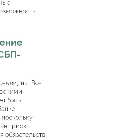
ьные
возможность
рение
CБП-
очевидны. Во-
овскими
ет быть
банке
 поскольку
ает риск
я обязательств,