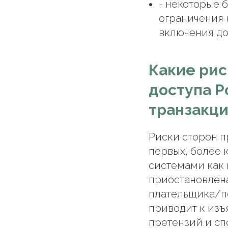
- некоторые 
ограничения 
включения до
Какие рис
доступа Р
транзакц
Риски сторон п
первых, более 
системами как 
приостановлена
плательщика/по
приводит к изъ
претензий и сп